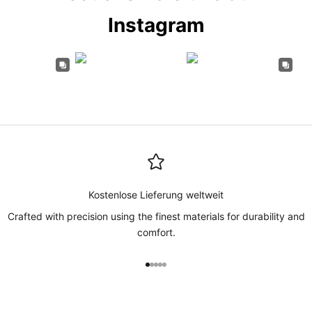
Instagram
Kostenlose Lieferung weltweit
Crafted with precision using the finest materials for durability and
comfort.
Gehe zu Element 1
Gehe zu Element 2
Gehe zu Element 3
Gehe zu Element 4
Gehe zu Element 5