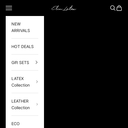
Zum Inhalt springen
Elin Latex
Navigationsmenü öffnen
Suche öf
Waren
NEW
ARRIVALS
HOT DEALS
Gift SETS
LATEX
Collection
LEATHER
Collection
ECO