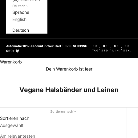
Deutsch
Sprache
English
Deutsch
Automatic 10% Discount in Your Cart + FREE SHIPPING
00
00
00
00
:
:
:
$60+ 🤍
TAG
STD.
MIN.
SEK.
Warenkorb
Dein Warenkorb ist leer
Vegane Halsbänder und Leinen
Sortieren nach
Sortieren nach
Ausgewählt
Am relevantesten