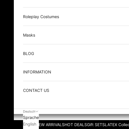
Roleplay Costumes
Masks
BLOG
INFORMATION
CONTACT US
Deutsch
Sprache
English
NEW ARRIVALS
HOT DEALS
Gift SETS
LATEX Collec