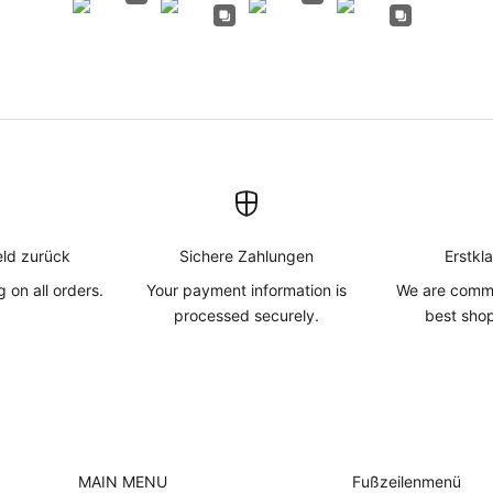
eld zurück
Sichere Zahlungen
Erstkl
 on all orders.
Your payment information is
We are commi
processed securely.
best sho
MAIN MENU
Fußzeilenmenü