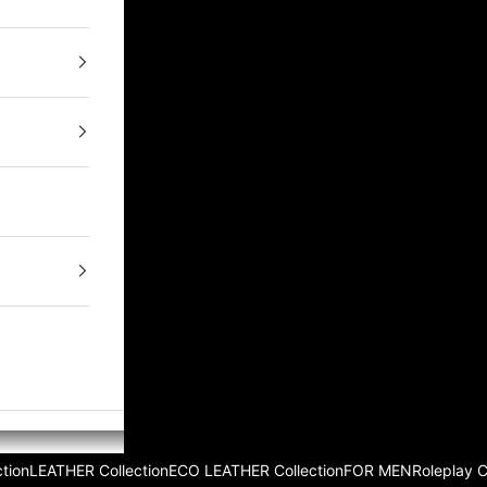
tion
LEATHER Collection
ECO LEATHER Collection
FOR MEN
Roleplay 