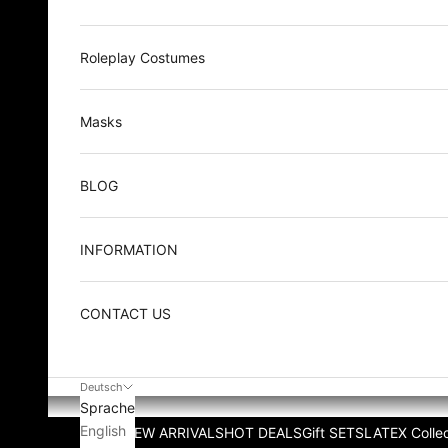
Roleplay Costumes
Masks
BLOG
INFORMATION
CONTACT US
Deutsch
Sprache
English
NEW ARRIVALS
HOT DEALS
Gift SETS
LATEX Collec