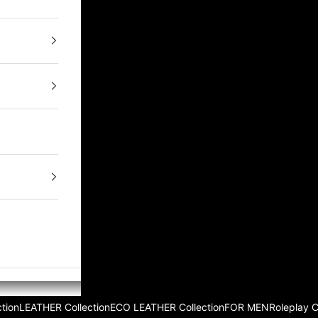
tion
LEATHER Collection
ECO LEATHER Collection
FOR MEN
Roleplay 