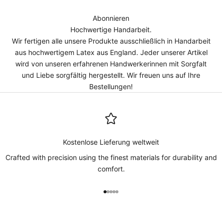
Abonnieren
Hochwertige Handarbeit.
Wir fertigen alle unsere Produkte ausschließlich in Handarbeit
aus hochwertigem Latex aus England. Jeder unserer Artikel
wird von unseren erfahrenen Handwerkerinnen mit Sorgfalt
und Liebe sorgfältig hergestellt. Wir freuen uns auf Ihre
Bestellungen!
Kostenlose Lieferung weltweit
Crafted with precision using the finest materials for durability and
comfort.
Gehe zu Element 1
Gehe zu Element 2
Gehe zu Element 3
Gehe zu Element 4
Gehe zu Element 5