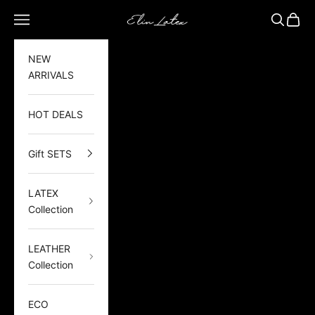
Zum Inhalt springen
Elin Latex
Navigationsmenü öffnen
Suche öf
Waren
NEW
ARRIVALS
HOT DEALS
Gift SETS
LATEX
Collection
LEATHER
Collection
ECO