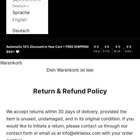
Deutsch
Sprache
English
Deutsch
Automatic 10% Discount in Your Cart + FREE SHIPPING
00
00
00
00
:
:
:
$60+ 🤍
TAG
STD.
MIN.
SEK.
Warenkorb
Dein Warenkorb ist leer
Return & Refund Policy
We accept returns within 30 days of delivery, provided the
item is unused, undamaged, and in its original condition. If you
would like to initiate a return, please contact us through our
contact form or email us at info@elinlatex.com with your order