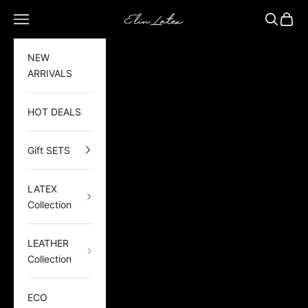
Zum Inhalt springen
Elin Latex
Navigationsmenü öffnen
Suche öf
Waren
NEW
ARRIVALS
HOT DEALS
Gift SETS
LATEX
Collection
LEATHER
Collection
ECO