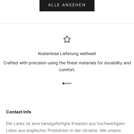
ALLE ANSEHEN
Kostenlose Lieferung weltweit
Crafted with precision using the finest materials for durability and
comfort.
Gehe zu Element 1
Gehe zu Element 2
Gehe zu Element 3
Gehe zu Element 4
Gehe zu Element 5
Contact Info
Elin Latex ist eine handgefertigte Kreation aus hochwertigem
Latex aus englischer Produktion in der Ukraine. Alle unsere