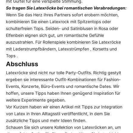
mit Gürtel
für eine verspielte Stimmung.
So tragen Sie Latexröcke bei romantischen Verabredungen:
Wenn Sie das Herz Ihres Partners sofort erobern möchten,
kombinieren Sie einen Latexrock mit Spitzentops oder
schulterfreien Tops. Seiden- und Satinblusen in Rosa oder
Elfenbein eignen sich gut, um romantische Gefühle
auszustrahlen. Für Rollenspiele kombinieren Sie Latexröcke
mit Lederstrumpfbändern,
Latexstrümpfen
,
Korsetts und
Tops
.
Abschluss
Latexröcke sind nicht nur tolle Party-Outfits. Richtig gestylt
ergeben sie interessante Outfit-Kombinationen für Fashion-
Events, Konzerte, Büro-Events und romantische Dates. Wir
hoffen, unsere Tipps haben Ihnen genügend Inspiration für
weitere Experimente gegeben.
Vor Kurzem haben wir einen Artikel mit Tipps
zur Integration
von Latex in Ihren Alltagsstil
veröffentlicht, in dem Sie
zusätzliche Tipps und mehr Ideen finden.
Schauen Sie sich unsere
Kollektion von Latexröcken
an, um