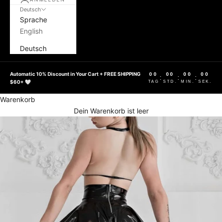
Deutsch
Sprache
English
Deutsch
Automatic 10% Discount in Your Cart + FREE SHIPPING
00
00
00
00
:
:
:
$60+ 🤍
TAG
STD.
MIN.
SEK.
Warenkorb
Dein Warenkorb ist leer